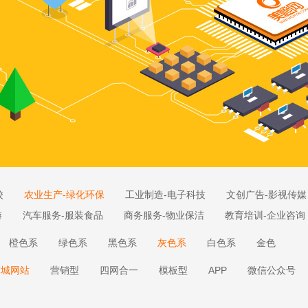
校
农业生产-绿化环保
工业制造-电子科技
文创广告-影视传媒
游
汽车服务-服装食品
商务服务-物业保洁
教育培训-企业咨询
橙色系
绿色系
黑色系
灰色系
白色系
金色
商城网站
营销型
四网合一
模板型
APP
微信公众号