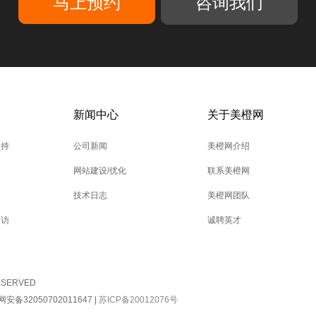
咨询我们
新闻中心
关于美橙网
支持
公司新闻
美橙网介绍
网站建设/优化
联系美橙网
技术日志
美橙网团队
回访
诚聘英才
RESERVED
安备32050702011647
|
苏ICP备20012076号