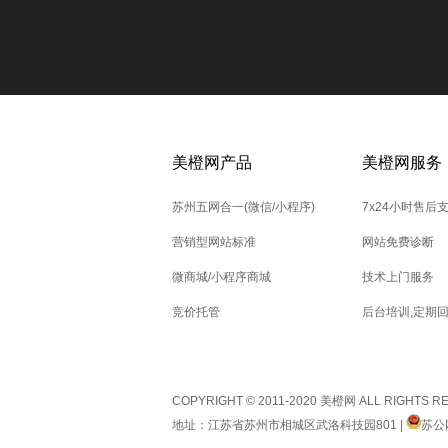
美橙网产品
美橙网服务
苏州五网合一(微信/小程序)
7x24小时售后
营销型网站标准
网站免费诊断
微商城/小程序商城
技术上门服务
竞价托管
后台培训,定期
COPYRIGHT © 2011-2020 美橙网 ALL RIGHTS 
地址：江苏省苏州市相城区武洛科技园801 |
苏公网