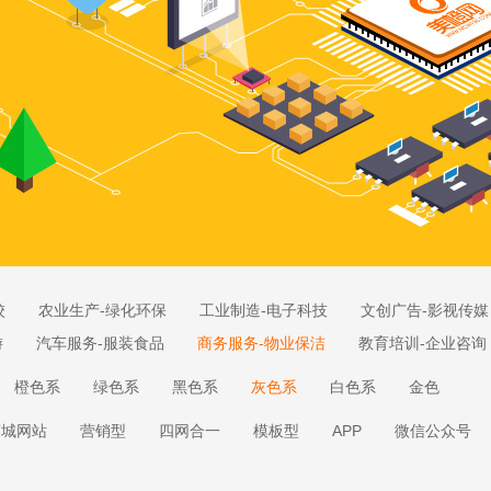
校
农业生产-绿化环保
工业制造-电子科技
文创广告-影视传媒
游
汽车服务-服装食品
商务服务-物业保洁
教育培训-企业咨询
橙色系
绿色系
黑色系
灰色系
白色系
金色
商城网站
营销型
四网合一
模板型
APP
微信公众号