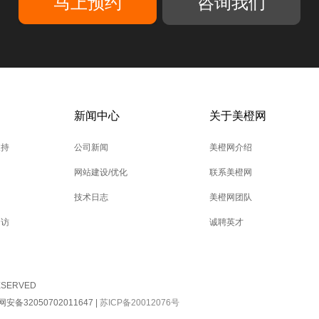
咨询我们
新闻中心
关于美橙网
支持
公司新闻
美橙网介绍
网站建设/优化
联系美橙网
技术日志
美橙网团队
回访
诚聘英才
RESERVED
安备32050702011647
|
苏ICP备20012076号