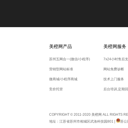
美橙网产品
美橙网服务
苏州五网合一(微信/小程序)
7x24小时售后
营销型网站标准
网站免费诊断
微商城/小程序商城
技术上门服务
竞价托管
后台培训,定期
COPYRIGHT © 2011-2020 美橙网 ALL RIGHTS 
地址：江苏省苏州市相城区武洛科技园801 |
苏公网