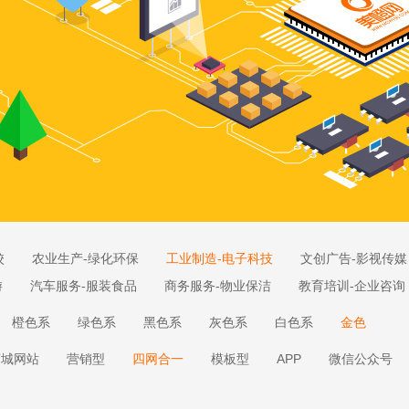
校
农业生产-绿化环保
工业制造-电子科技
文创广告-影视传媒
游
汽车服务-服装食品
商务服务-物业保洁
教育培训-企业咨询
橙色系
绿色系
黑色系
灰色系
白色系
金色
商城网站
营销型
四网合一
模板型
APP
微信公众号