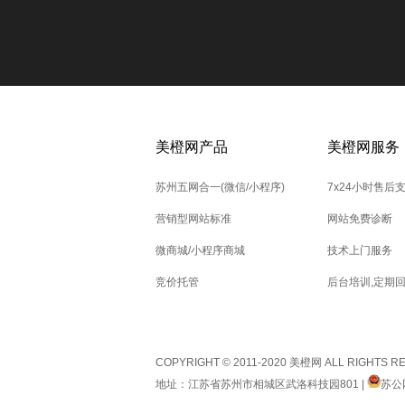
美橙网产品
美橙网服务
苏州五网合一(微信/小程序)
7x24小时售后
营销型网站标准
网站免费诊断
微商城/小程序商城
技术上门服务
竞价托管
后台培训,定期
COPYRIGHT © 2011-2020 美橙网 ALL RIGHTS 
地址：江苏省苏州市相城区武洛科技园801 |
苏公网