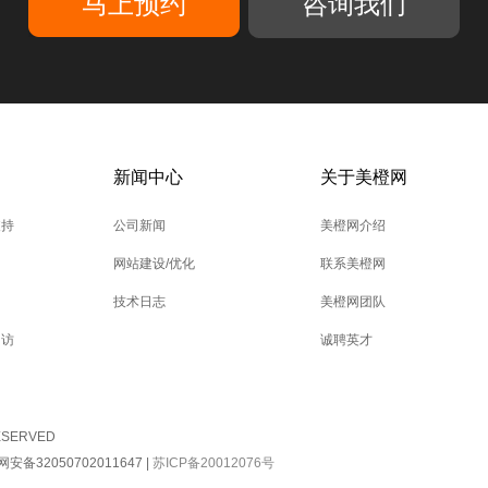
咨询我们
新闻中心
关于美橙网
支持
公司新闻
美橙网介绍
网站建设/优化
联系美橙网
技术日志
美橙网团队
回访
诚聘英才
RESERVED
安备32050702011647
|
苏ICP备20012076号