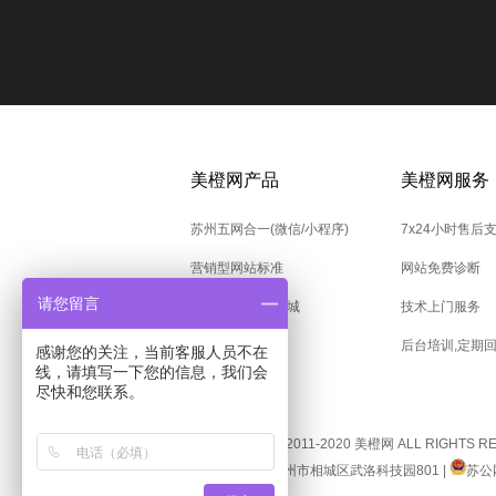
美橙网产品
美橙网服务
苏州五网合一(微信/小程序)
7x24小时售后
营销型网站标准
网站免费诊断
请您留言
微商城/小程序商城
技术上门服务
竞价托管
后台培训,定期
感谢您的关注，当前客服人员不在
线，请填写一下您的信息，我们会
尽快和您联系。
COPYRIGHT © 2011-2020 美橙网 ALL RIGHTS 
地址：江苏省苏州市相城区武洛科技园801 |
苏公网