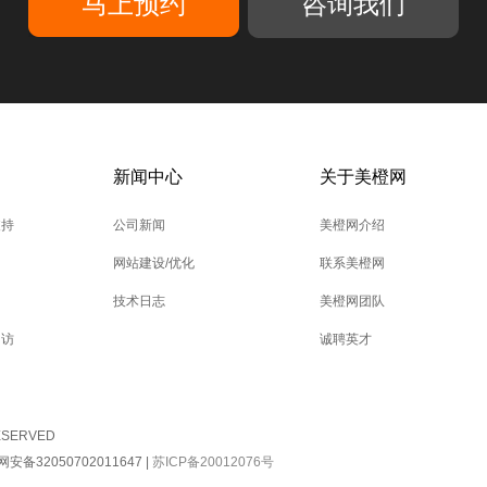
咨询我们
新闻中心
关于美橙网
支持
公司新闻
美橙网介绍
网站建设/优化
联系美橙网
技术日志
美橙网团队
回访
诚聘英才
RESERVED
安备32050702011647
|
苏ICP备20012076号