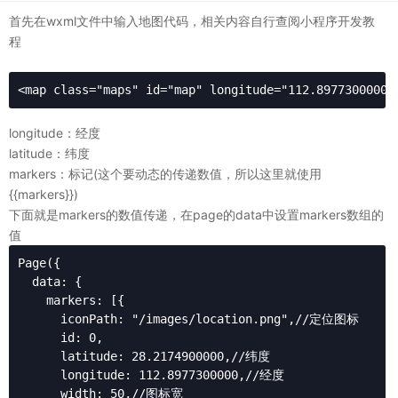
首先在wxml文件中输入地图代码，相关内容自行查阅小程序开发教
程
<map class="maps" id="map" longitude="112.8977300000"
longitude：经度
latitude：纬度
markers：标记(这个要动态的传递数值，所以这里就使用
{{markers}})
下面就是markers的数值传递，在page的data中设置markers数组的
值
Page({

  data: {

    markers: [{

      iconPath: "/images/location.png",//定位图标

      id: 0,

      latitude: 28.2174900000,//纬度

      longitude: 112.8977300000,//经度

      width: 50,//图标宽
