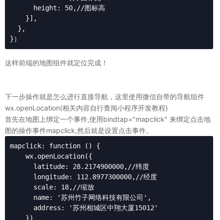
      height: 50,//图标高

    }],

  }, 

}）
这样前端的地图组件就定位完成！
下一步操作就是怎么进行直接导航，这里使用微信自带的导航组件
wx.openLocation(
相关内容自行查阅小程序开发教程)
首先在地图上绑定一个事件,使用bindtap="mapclick" 来绑定点击地
图的操作事件mapclick,然后就是设置点击事件。
mapclick: function () {

    wx.openLocation({

      latitude: 28.2174900000,//纬度

      longitude: 112.8977300000,//经度

      scale: 18,//缩放

      name: '苏州竹子网络科技有限公司',

      address: '苏州相城区中翔大厦15012'

    })
