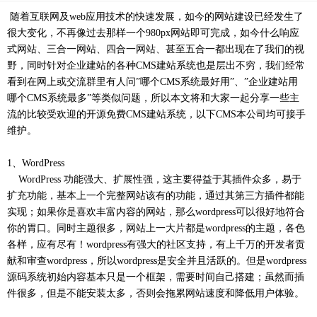
随着互联网及web应用技术的快速发展，如今的网站建设已经发生了
很大变化，不再像过去那样一个980px网站即可完成，如今什么响应
式网站、三合一网站、四合一网站、甚至五合一都出现在了我们的视
野，同时针对企业建站的各种CMS建站系统也是层出不穷，我们经常
看到在网上或交流群里有人问”哪个CMS系统最好用”、”企业建站用
哪个CMS系统最多”等类似问题，所以本文将和大家一起分享一些主
流的比较受欢迎的开源免费CMS建站系统，以下CMS本公司均可接手
维护。
1、WordPress
WordPress 功能强大、扩展性强，这主要得益于其插件众多，易于
扩充功能，基本上一个完整网站该有的功能，通过其第三方插件都能
实现；如果你是喜欢丰富内容的网站，那么wordpress可以很好地符合
你的胃口。同时主题很多，网站上一大片都是wordpress的主题，各色
各样，应有尽有！wordpress有强大的社区支持，有上千万的开发者贡
献和审查wordpress，所以wordpress是安全并且活跃的。但是wordpress
源码系统初始内容基本只是一个框架，需要时间自己搭建；虽然而插
件很多，但是不能安装太多，否则会拖累网站速度和降低用户体验。