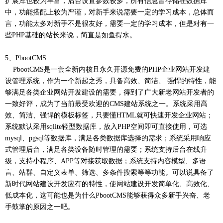
扩展库也较为丰富，后台设置参数较多，所有信息皆存储在数据库
中，功能搭配上较为严谨，对新手来说需要一定的学习成本，总体而
言，功能太多对新手不是很友好，需要一定的学习成本，但是对有一
些PHP基础的站长来说，简直是如鱼得水。
5、PbootCMS
PbootCMS是一套全新内核且永久开源免费的PHP企业网站开发建
设管理系统，作为一个新起之秀，具备高效、简洁、 强悍的特性，能
够满足各类企业网站开发建设的需要，得到了广大新老网站开发者的
一致好评，成为了当前最受欢迎的CMS建站系统之一。系统采用高
效、简洁、强悍的模板标签，只要懂HTML就可快速开发企业网站；
系统默认采用sqlite轻型数据库，放入PHP空间即可直接使用，可选
mysql、pgsql等数据库，满足各类数据库选择的需求；系统采用响应
式管理后台，满足各类设备随时管理的需要；系统支持后台在线升
级，支持小程序、APP等对接获取数据；系统支持内容模型、多语
言、站群、自定义表单、筛选、多条件搜索等等功能。可以说具备了
新时代网站建设开发应有的特性，使网站建设开发简单化、高效化、
低成本化，这可能也是为什么PbootCMS能够获得众多新手兴奋、老
手鼓掌的原因之一吧。