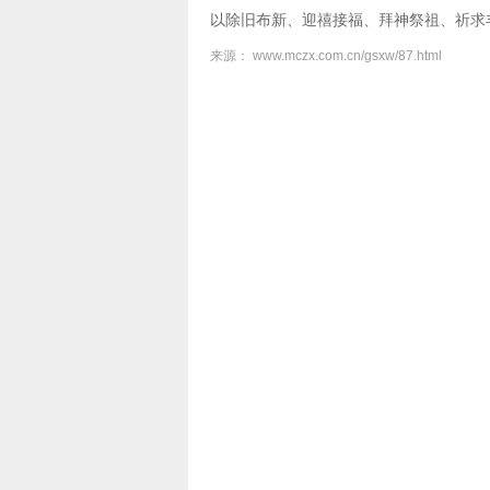
以除旧布新、迎禧接福、拜神祭祖、祈求
来源： www.mczx.com.cn/gsxw/87.html